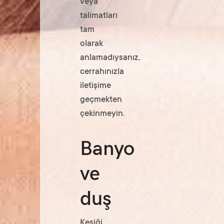
veya
talimatları
tam
olarak
anlamadıysanız,
cerrahınızla
iletişime
geçmekten
çekinmeyin.
Banyo
ve
duş
Kesiği