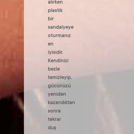
alırken
plastik
bir
sandalyeye
oturmanız
en
iyisidir.
Kendinizi
bezle
temizleyip,
gücünüzü
yeniden
kazandıktan
sonra
tekrar
duş