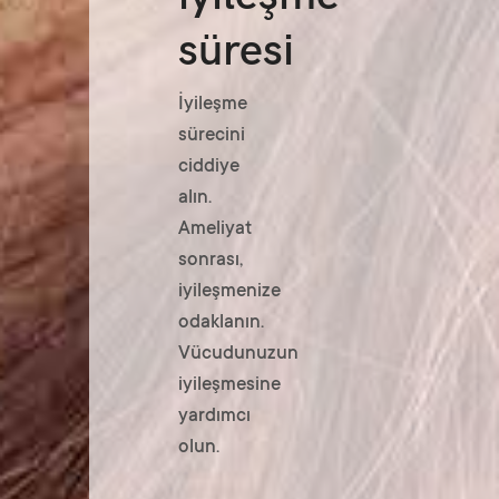
süresi
İyileşme
sürecini
ciddiye
alın.
Ameliyat
sonrası,
iyileşmenize
odaklanın.
Vücudunuzun
iyileşmesine
yardımcı
olun.