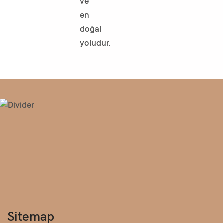
ve
en
doğal
yoludur.
Sitemap